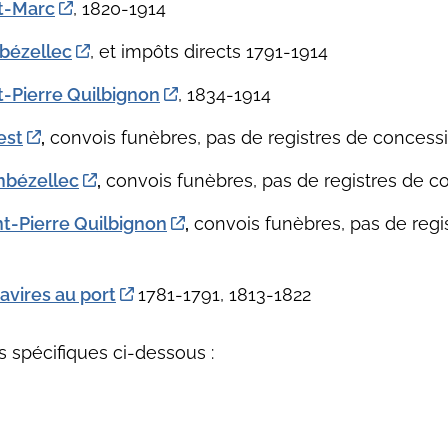
nt-Marc
, 1820-1914
bézellec
, et impôts directs 1791-1914
t-Pierre Quilbignon
, 1834-1914
est
,
convois funèbres, pas de registres de concess
mbézellec
,
convois funèbres, pas de registres de 
nt-Pierre Quilbignon
,
convois funèbres, pas de regi
vires au port
1781-1791, 1813-1822
s spécifiques ci-dessous :