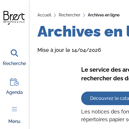
A
Accueil
ll
Rechercher
Archives en ligne
e
Archives en 
r
a
u
Mise à jour le 14/04/2026
c
o
Recherche
Le service des ar
n
t
rechercher des d
e
Agenda
n
Découvrez le cata
u
Les notices des fon
répertoires papier 
Menu