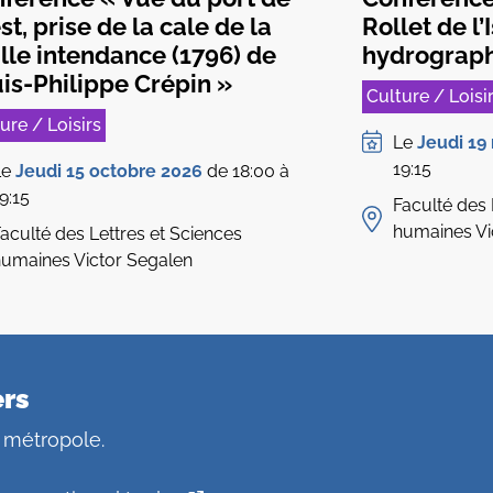
st, prise de la cale de la
Rollet de l’
ille intendance (1796) de
hydrograp
is-Philippe Crépin »
Culture / Loisi
ure / Loisirs
Le
Jeudi 19
19:15
Le
Jeudi 15 octobre 2026
de 18:00 à
9:15
Faculté des 
humaines Vi
aculté des Lettres et Sciences
umaines Victor Segalen
ers
 métropole.