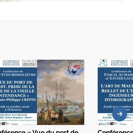
férence « Vue du port de
Conférence 