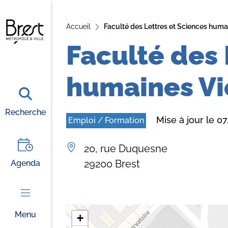
A
Accueil
ll
Faculté des Lettres et Sciences huma
e
Faculté des 
r
a
humaines Vi
u
c
o
Recherche
Mise à jour le 
Emploi / Formation
n
t
20, rue Duquesne
e
29200 Brest
Agenda
n
u
Menu
+