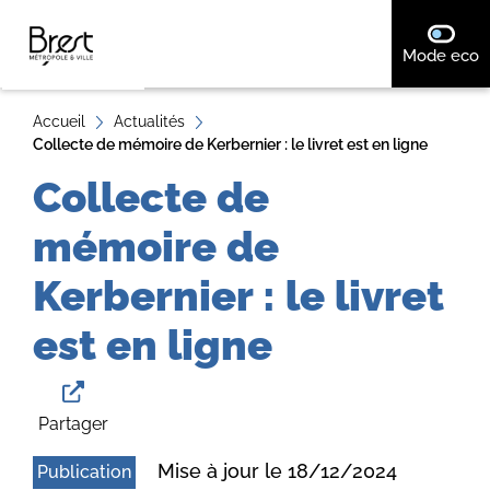
A
désact
Mode eco
ll
e
r
Accueil
Actualités
Collecte de mémoire de Kerbernier : le livret est en ligne
a
u
Collecte de
c
mémoire de
o
n
Kerbernier : le livret
t
e
est en ligne
n
u
Partager
Mise à jour le 18/12/2024
Publication